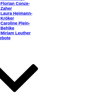
Florian Conze-
Zaher
Laura Heimann-
Kröker
Caroline Plein-
Behlke
Miriam Leuther
ebote