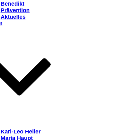
Benedikt
Prävention
Aktuelles
m
Karl-Leo Heller
Maria Haupt