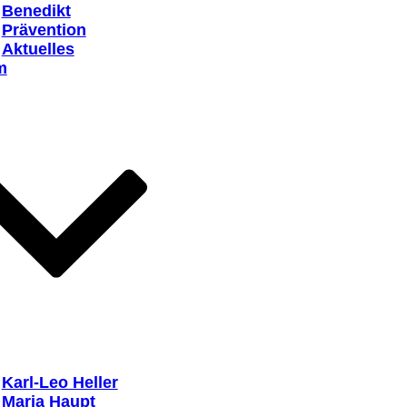
Benedikt
Prävention
Aktuelles
m
Karl-Leo Heller
Maria Haupt