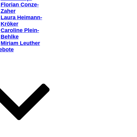
Florian Conze-
Zaher
Laura Heimann-
Kröker
Caroline Plein-
Behlke
Miriam Leuther
ebote