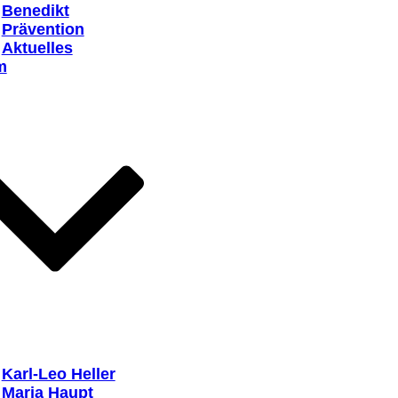
Benedikt
Prävention
Aktuelles
m
Karl-Leo Heller
Maria Haupt