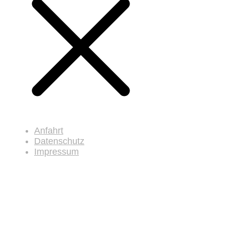
Anfahrt
Datenschutz
Impressum
Cella Praxis für Atmung und Stimme Voßstraße 36
30161 Hannover
Fon: 0511 / 962 88-40 Fax: 0511 / 962 88-40 Mail:
praxis@atmung-und-stimme.de