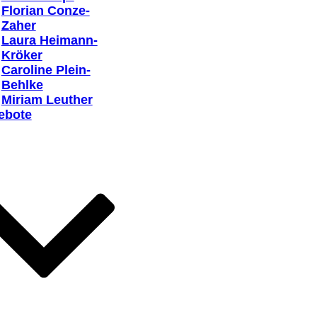
Florian Conze-
Zaher
Laura Heimann-
Kröker
Caroline Plein-
Behlke
Miriam Leuther
ebote